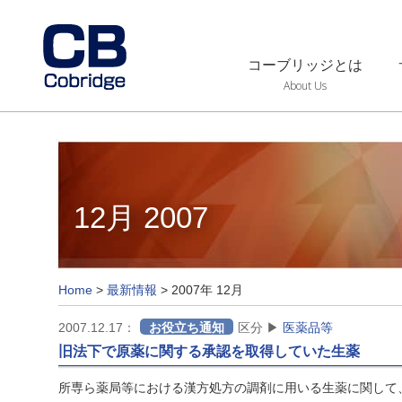
コーブリッジとは
About Us
12月 2007
Home
>
最新情報
>
2007年 12月
2007.12.17：
お役立ち通知
区分 ▶
医薬品等
旧法下で原薬に関する承認を取得していた生薬
所専ら薬局等における漢方処方の調剤に用いる生薬に関して