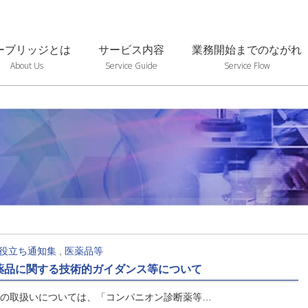
ーブリッジとは
サービス内容
業務開始までのながれ
About Us
Service Guide
Service Flow
役立ち通知集
,
医薬品等
薬品に関する技術的ガイダンス等について
の取扱いについては、「コンパニオン診断薬等…