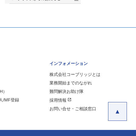
インフォメーション
株式会社コーブリッジとは
業務開始までのながれ
H）
難問解決お助け隊
open_in_new
/MF登録
採用情報
お問い合せ・ご相談窓口
▲