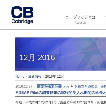
コーブリッジとは
About Us
12月 2016
Home
>
最新情報
>
2016年 12月
2016.12.27：
お役立ち通知
区分 ▶
お役立ち通知集
,
医
MDSAP Pilotの調査結果の試行的受入れ期間の延長
今般、平成28年12月27日付け薬生監麻発1227第３号・薬生機