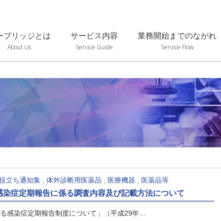
ーブリッジとは
サービス内容
業務開始までのながれ
About Us
Service Guide
Service Flow
役立ち通知集
,
体外診断用医薬品
,
医療機器
,
医薬品等
感染症定期報告に係る調査内容及び記載方法について
る感染症定期報告制度について」（平成29年…