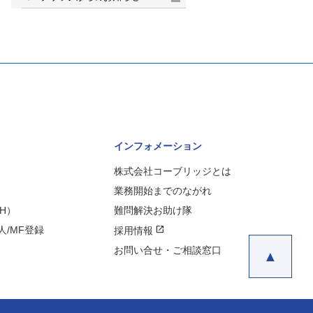
インフォメーション
株式会社コーブリッジとは
業務開始までのながれ
H）
難問解決お助け隊
open_in_new
/MF登録
採用情報
お問い合せ・ご相談窓口
▲