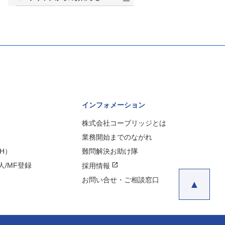
インフォメーション
株式会社コーブリッジとは
業務開始までのながれ
H）
難問解決お助け隊
open_in_new
/MF登録
採用情報
お問い合せ・ご相談窓口
▲