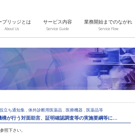
ーブリッジとは
サービス内容
業務開始までのながれ
About Us
Service Guide
Service Flow
役立ち通知集
,
体外診断用医薬品
,
医療機器
,
医薬品等
機構が行う対面助言、証明確認調査等の実施要綱等に…
参照下さい。