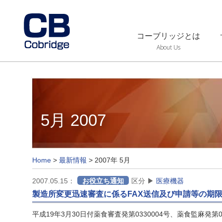
コーブリッジとは
About Us
5月 2007
Home
>
最新情報
>
2007年 5月
2007.05.15：
お役立ち通知
区分 ▶
医療機器
製造所変更迅速審査に係るFAX送信及び申請等の期
平成19年3月30日付薬食審査発第0330004号、薬食監麻発第03