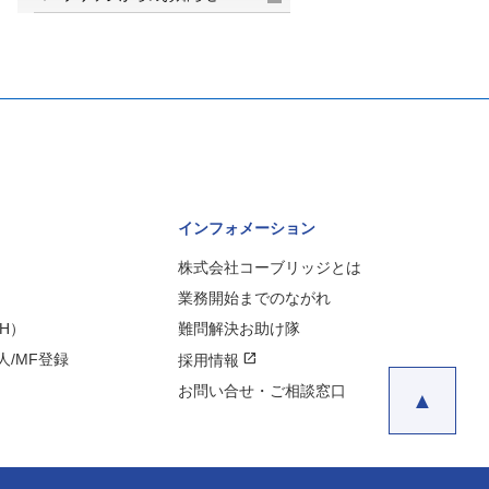
インフォメーション
株式会社コーブリッジとは
業務開始までのながれ
H）
難問解決お助け隊
open_in_new
/MF登録
採用情報
お問い合せ・ご相談窓口
▲