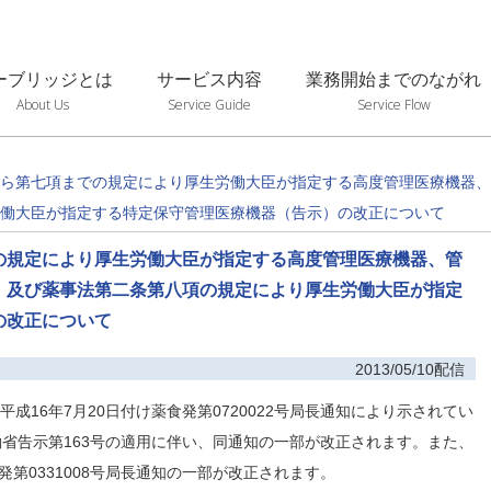
ーブリッジとは
サービス内容
業務開始までのながれ
About Us
Service Guide
Service Flow
ら第七項までの規定により厚生労働大臣が指定する高度管理医療機器、
働大臣が指定する特定保守管理医療機器（告示）の改正について
の規定により厚生労働大臣が指定する高度管理医療機器、管
）及び薬事法第二条第八項の規定により厚生労働大臣が指定
の改正について
2013/05/10配信
成16年7月20日付け薬食発第0720022号局長通知により示されてい
働省告示第163号の適用に伴い、同通知の一部が改正されます。また、
発第0331008号局長通知の一部が改正されます。