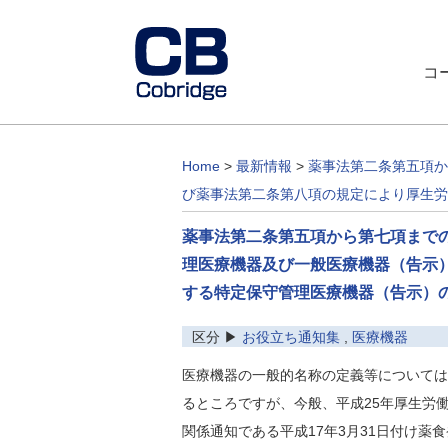
コ
Home
>
最新情報
>
薬事法第二条第五項か
び薬事法第二条第八項の規定により厚生労
薬事法第二条第五項から第七項まで
理医療機器及び一般医療機器（告示
する特定保守管理医療機器（告示）
区分 ▶
お役立ち通知集
,
医療機器
医療機器の一般的名称の定義等については平
るところですが、今般、平成25年厚生労
関係通知である平成17年3月31日付け薬食