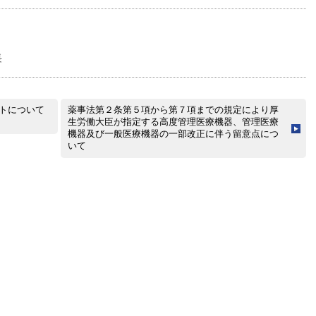
長
トについて
薬事法第２条第５項から第７項までの規定により厚
生労働大臣が指定する高度管理医療機器、管理医療
機器及び一般医療機器の一部改正に伴う留意点につ
いて