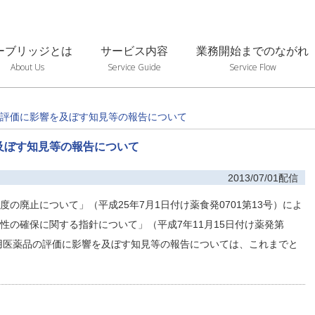
ーブリッジとは
サービス内容
業務開始までのながれ
About Us
Service Guide
Service Flow
評価に影響を及ぼす知見等の報告について
及ぼす知見等の報告について
2013/07/01配信
の廃止について」（平成25年7月1日付け薬食発0701第13号）によ
性の確保に関する指針について」（平成7年11月15日付け薬発第
療用医薬品の評価に影響を及ぼす知見等の報告については、これまでと