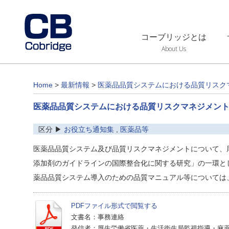
コーブリッジとは
About Us
Home
>
最新情報
>
医薬品品質システムにおける品質リスク
医薬品品質システムにおける品質リスクマネジメン
区分 ▶
お役立ち通知集
,
医薬品等
医薬品品質システム及び品質リスクマネジメントについて、厚
添加剤のガイドラインの国際整合化に関する研究」の一環と
薬品品質システム導入のための品質マニュアル等については
PDFファイル形式で閲覧する
文書名：事務連絡
発信者：厚生労働省医薬・生活衛生局監視指導・麻