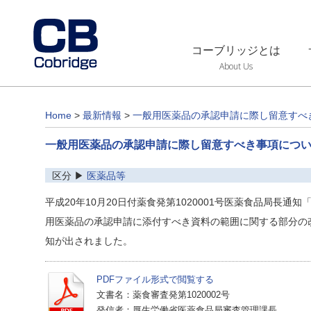
コーブリッジとは
About Us
Home
>
最新情報
>
一般用医薬品の承認申請に際し留意すべ
一般用医薬品の承認申請に際し留意すべき事項につ
区分 ▶
医薬品等
平成20年10月20日付薬食発第1020001号医薬食品局長
用医薬品の承認申請に添付すべき資料の範囲に関する部分の
知が出されました。
PDFファイル形式で閲覧する
文書名：薬食審査発第1020002号
発信者：厚生労働省医薬食品局審査管理課長