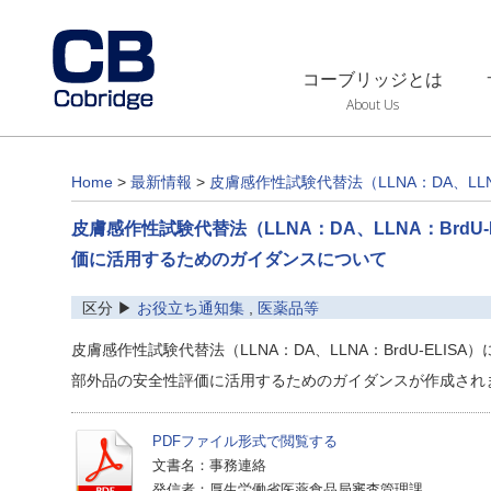
コーブリッジとは
About Us
Home
>
最新情報
>
皮膚感作性試験代替法（LLNA：DA、L
皮膚感作性試験代替法（LLNA：DA、LLNA：Brd
価に活用するためのガイダンスについて
区分 ▶
お役立ち通知集
,
医薬品等
皮膚感作性試験代替法（LLNA：DA、LLNA：BrdU-EL
部外品の安全性評価に活用するためのガイダンスが作成され
PDFファイル形式で閲覧する
文書名：事務連絡
発信者：厚生労働省医薬食品局審査管理課