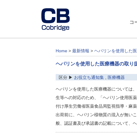
コ
Home
>
最新情報
>
ヘパリンを使用した医
ヘパリンを使用した医療機器の取り
区分 ▶
お役立ち通知集
,
医療機器
ヘパリンを使用した医療機器については、
生等への対応のため、「ヘパリン使用医薬
付け厚生労働省医薬食品局監視指導・麻薬
出荷前に、ヘパリン様物質の混入が無いこ
般、認証書及び承認書の記載について、ヘ