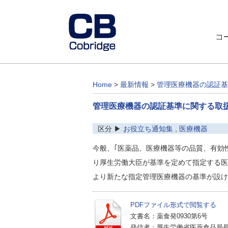
コ
Home
>
最新情報
>
管理医療機器の認証基
管理医療機器の認証基準に関する取
区分 ▶
お役立ち通知集
,
医療機器
今般、｢医薬品、医療機器等の品質、有効
り厚生労働大臣が基準を定めて指定する医療
より新たな指定管理医療機器の基準が設け
PDFファイル形式で閲覧する
文書名：薬食発0930第6号
発信者：厚生労働省医薬食品局