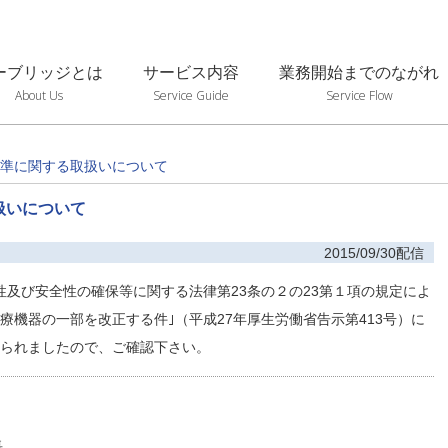
ーブリッジとは
サービス内容
業務開始までのながれ
About Us
Service Guide
Service Flow
準に関する取扱いについて
扱いについて
2015/09/30配信
性及び安全性の確保等に関する法律第23条の２の23第１項の規定によ
機器の一部を改正する件｣（平成27年厚生労働省告示第413号）に
られましたので、ご確認下さい。
長