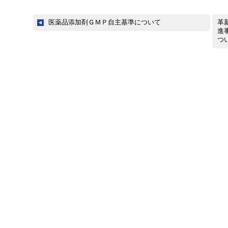
医薬品添加剤ＧＭＰ自主基準について
革
進
つ