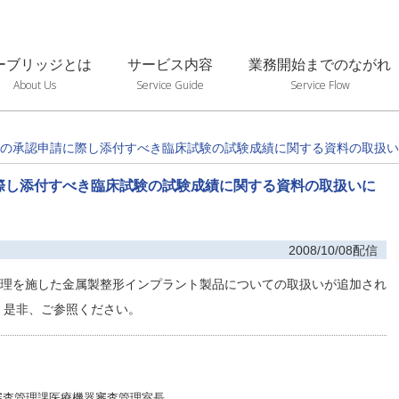
ーブリッジとは
サービス内容
業務開始までのながれ
About Us
Service Guide
Service Flow
の承認申請に際し添付すべき臨床試験の試験成績に関する資料の取扱い
際し添付すべき臨床試験の試験成績に関する資料の取扱いに
2008/10/08配信
理を施した金属製整形インプラント製品についての取扱いが追加され
、是非、ご参照ください。
審査管理課医療機器審査管理室長