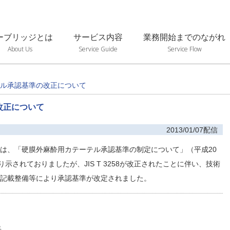
ーブリッジとは
サービス内容
業務開始までのながれ
About Us
Service Guide
Service Flow
ル承認基準の改正について
改正について
2013/01/07配信
は、「硬膜外麻酔用カテーテル承認基準の制定について」（平成20
より示されておりましたが、JIS T 3258が改正されたことに伴い、技術
記載整備等により承認基準が改定されました。
長