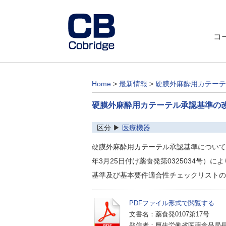
コ
Home
>
最新情報
>
硬膜外麻酔用カテーテ
硬膜外麻酔用カテーテル承認基準の
区分 ▶
医療機器
硬膜外麻酔用カテーテル承認基準について
年3月25日付け薬食発第0325034号）に
基準及び基本要件適合性チェックリストの
PDFファイル形式で閲覧する
文書名：薬食発0107第17号
発信者：厚生労働省医薬食品局