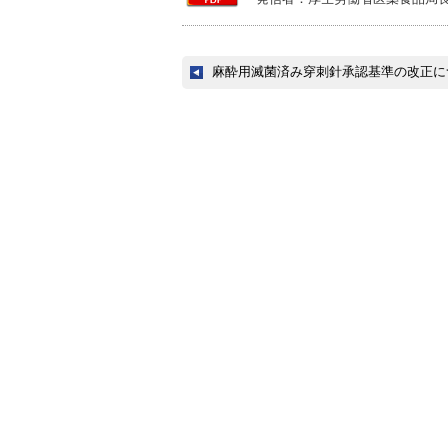
麻酔用滅菌済み穿刺針承認基準の改正に